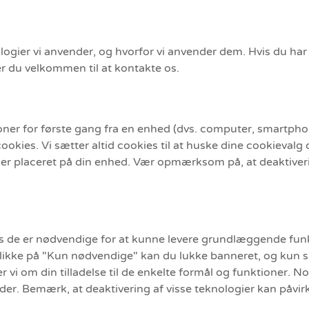
logier vi anvender, og hvorfor vi anvender dem. Hvis du har
er du velkommen til at kontakte os.
er for første gang fra en enhed (dvs. computer, smartphone
ookies. Vi sætter altid cookies til at huske dine cookieval
ede er placeret på din enhed. Vær opmærksom på, at deaktiver
s de er nødvendige for at kunne levere grundlæggende funkt
 klikke på "Kun nødvendige" kan du lukke banneret, og kun s
r vi om din tilladelse til de enkelte formål og funktioner. N
ider. Bemærk, at deaktivering af visse teknologier kan påvi