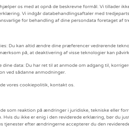
hjælper os med at opnå de beskrevne formål. Vi tillader ikke
rklæring. Vi indgår databehandlingsaftaler med tredjeparts
 ansvarlige for behandling af dine persondata foretaget af t
kies: Du kan altid ændre dine præferencer vedrørende teknolo
pmærksom på, at deaktivering af visse teknologier kan påvi
ette dine data: Du har ret til at anmode om adgang til, korrige
tion ved sådanne anmodninger.
nde vores cookiepolitik, kontakt os.
e som reaktion på ændringer i juridiske, tekniske eller fo
. Hvis du ikke er enig i den reviderede erklæring, bør du ju
res tjenester efter ændringerne accepterer du den reviderede