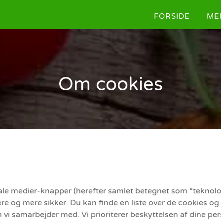
FORSIDE
ME
Om cookies
ciale medier-knapper (herefter samlet betegnet som “teknol
ere og mere sikker. Du kan finde en liste over de cookies og 
 vi samarbejder med. Vi prioriterer beskyttelsen af dine per