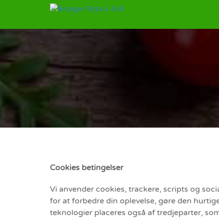
Cookies betingelser
Vi anvender cookies, trackere, scripts og so
for at forbedre din oplevelse, gøre den hurtig
teknologier placeres også af tredjeparter, som