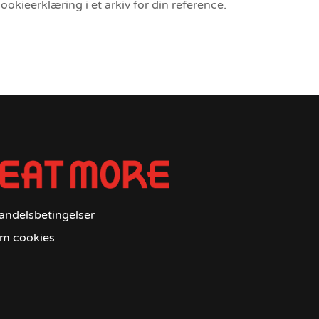
ookieerklæring i et arkiv for din reference.
andelsbetingelser
m cookies