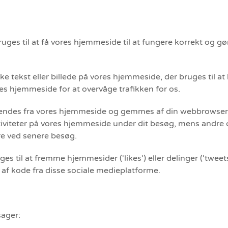
ruges til at få vores hjemmeside til at fungere korrekt og 
tykke tekst eller billede på vores hjemmeside, der bruges til
res hjemmeside for at overvåge trafikken for os.
som sendes fra vores hjemmeside og gemmes af din webbrowse
iviteter på vores hjemmeside under dit besøg, mens andre 
vere ved senere besøg.
es til at fremme hjemmesider ('likes') eller delinger ('twee
 af kode fra disse sociale medieplatforme.
rsager: