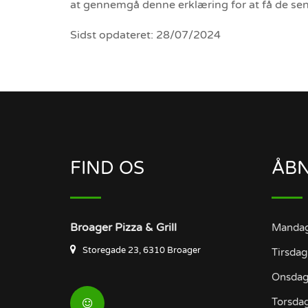
at gennemgå denne erklæring for at få de senes
Sidst opdateret: 28/07/2024
FIND OS
ÅBN
Broager Pizza & Grill
Manda
Storegade 23, 6310 Broager
Tirsdag
Onsda
Torsda