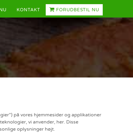
NU
KONTAKT
FORUDBESTIL NU
ogier”) på vores hjemmesider og applikationer
teknologier, vi anvender, her. Disse
sonlige oplysninger højt.